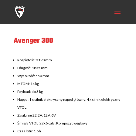
Avenger 300
Rozpiętość: 3190 mm
Długość: 1835 mm
Wysokość: 550 mm
MTOM: 14 kg
Payload: do 3 kg
Napęd: 1 x silnik elektryczny napęd główny; 4 x silnik elektryczny
VTOL
Zasilanie 22,2V, 12V, 6V
Śmigła VTOL 22x6 cala; Kompozyt węglowy
Czas lotu: 1.5h