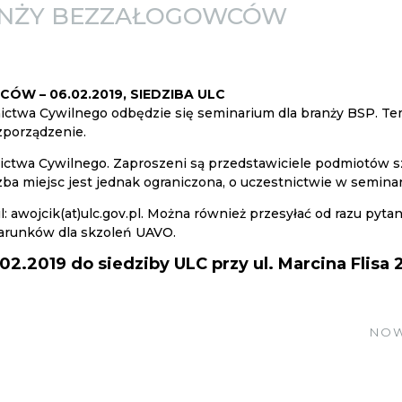
ANŻY BEZZAŁOGOWCÓW
W – 06.02.2019, SIEDZIBA ULC
tnictwa Cywilnego odbędzie się seminarium dla branży BSP.
zporządzenie.
ictwa Cywilnego. Zaproszeni są przedstawiciele podmiotów s
a miejsc jest jednak ograniczona, o uczestnictwie w semina
: awojcik(at)ulc.gov.pl. Można również przesyłać od razu pyt
warunków dla skzoleń UAVO.
2.2019 do siedziby ULC przy ul. Marcina Flisa
NOW