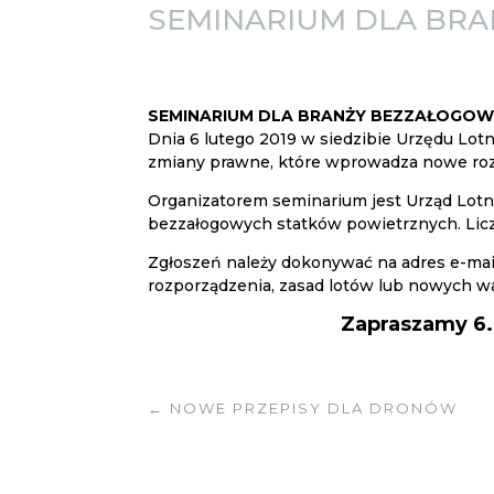
SEMINARIUM DLA BR
SEMINARIUM DLA BRANŻY BEZZAŁOGOWCÓ
Dnia 6 lutego 2019 w siedzibie Urzędu Lo
zmiany prawne, które wprowadza nowe ro
Organizatorem seminarium jest Urząd Lotn
bezzał
ogowych statków powietrznych. Liczb
Zgłoszeń należy dokonywać na adres e-mail
rozporządzenia, zasad lotów lub nowych 
Zapraszamy 6.0
←
NOWE PRZEPISY DLA DRONÓW