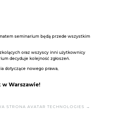
 Tematem seminarium będą przede wszystkim
zkolących oraz wszyscy inni użytkownicy
rium decyduje kolejność zgłoszeń.
ania dotyczące nowego prawa,
 2 w Warszawie!
A STRONA AVATAR TECHNOLOGIES
→